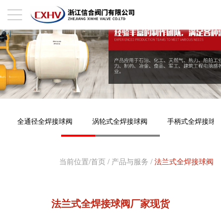
全通径全焊接球阀
涡轮式全焊接球阀
手柄式全焊接球
当前位置/
首页
/
产品与服务
/
法兰式全焊接球阀
法兰式全焊接球阀厂家现货