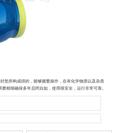
密封垫所构成得的，能够频繁操作，在有化学物质以及杂质
研磨精细确保多年启闭自如，使用很安全，运行非常可靠。