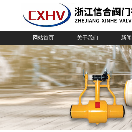
网站首页
关于我们
新闻