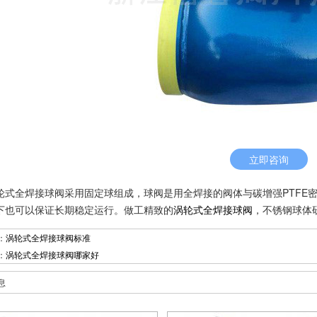
立即咨询
轮式全焊接球阀采用固定球组成，球阀是用全焊接的阀体与碳增强PTFE
下也可以保证长期稳定运行。做工精致的
涡轮式全焊接球阀
，不锈钢球体
：
涡轮式全焊接球阀标准
：
涡轮式全焊接球阀哪家好
息