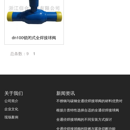
dn100锁闭式全焊接球阀
总条数：9
1
关于我们
新闻资讯
公司简介
不锈钢与碳钢全通径焊接球阀的材料优势对
企业文化
比
根据介质特性选择合适的全通径焊接球阀
现场案例
全通径焊接球阀的不同安装方式探讨
全通径焊接球阀的阻燃与紧急切断功能