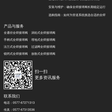
安装与维护：确保全焊接球阀长期稳定运行
的关键步骤
选购指南：如何为管道系统挑选合适的全焊
接球阀
产品与服务
全通径全焊接球阀
涡轮式全焊接球阀
手柄式全焊接球阀
埋地式全焊接球阀
法兰式全焊接球阀
过滤网全焊接球阀
锁闭式全焊接球阀
放散式全焊接球阀
扫一扫
更多资讯服务
联系我们
电话：0577-67271313
传真：0577-67313536