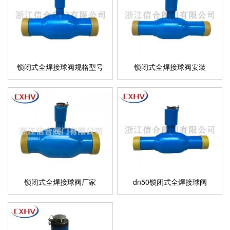
锁闭式全焊接球阀规格型号
锁闭式全焊接球阀安装
锁闭式全焊接球阀厂家
dn50锁闭式全焊接球阀